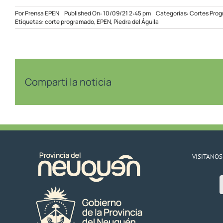
Por
Prensa EPEN
Published On: 10/09/21 2:45 pm
Categorías:
Cortes Pro
Etiquetas:
corte programado
,
EPEN
,
Piedra del Águila
Compartí la noticia
VISITANOS