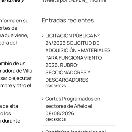
Entradas recientes
informa en su
ortes de
na que viene,
LICITACIÓN PÚBLICA N°
edra del
24/2026 SOLICITUD DE
ADQUISICIÓN – MATERIALES
PARA FUNCIONAMIENTO
cambio de un
2026. RUBRO:
madora de Villa
SECCIONADORES Y
esario ejecutar
DESCARGADORES
embre y otro el
06/08/2026
Cortes Programados en
sectores de Añelo el
a de alta
08/08/2026
o los
06/08/2026
a durante