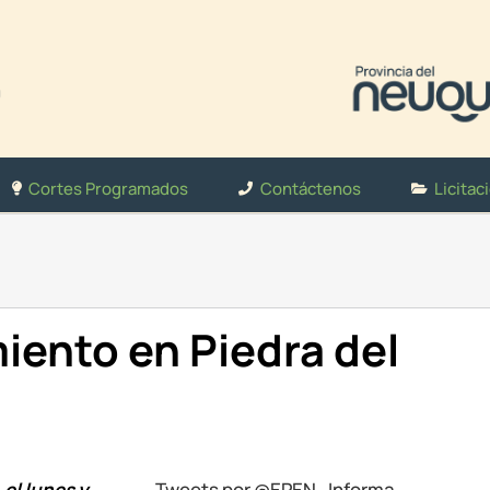
Cortes Programados
Contáctenos
Licitac
ento en Piedra del
el lunes y
Tweets por @EPEN_Informa