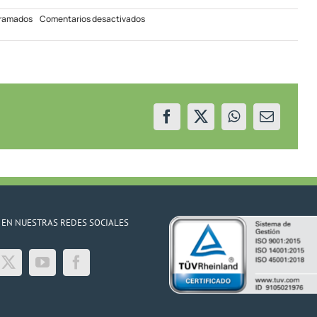
en
gramados
Comentarios desactivados
Recambio
de
equipamiento
en
Piedra
del
Águila
 EN NUESTRAS REDES SOCIALES