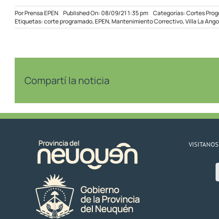
Por
Prensa EPEN
Published On: 08/09/21 1:35 pm
Categorías:
Cortes Pro
Etiquetas:
corte programado
,
EPEN
,
Mantenimiento Correctivo
,
Villa La Ang
Compartí la noticia
VISITANOS