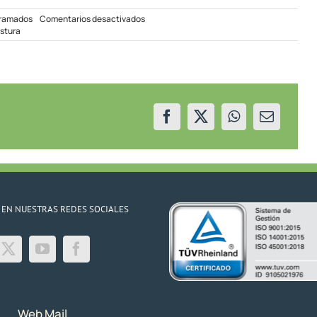
en
gramados
Comentarios desactivados
Corte
ostura
Programado
en
Villa
La
Angostura
09/09/2021
 EN NUESTRAS REDES SOCIALES
Web Mail