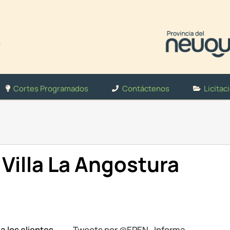
Cortes Programados
Contáctenos
Licitac
Villa La Angostura
a los clientes
Tweets por @EPEN_Informa