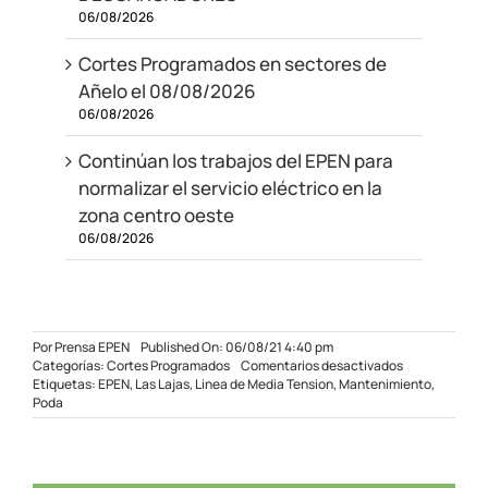
06/08/2026
Cortes Programados en sectores de
Añelo el 08/08/2026
06/08/2026
Continúan los trabajos del EPEN para
normalizar el servicio eléctrico en la
zona centro oeste
06/08/2026
Por
Prensa EPEN
Published On: 06/08/21 4:40 pm
en
Categorías:
Cortes Programados
Comentarios desactivados
Mantenimient
Etiquetas:
EPEN
,
Las Lajas
,
Linea de Media Tension
,
Mantenimiento
,
eléctrico
Poda
en
Las
Lajas
10-