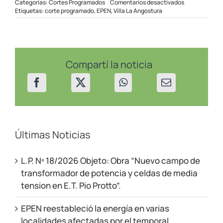
en
Categorías:
Cortes Programados
Comentarios desactivados
Corte
Etiquetas:
corte programado
,
EPEN
,
Villa La Angostura
Programado
Villa
La
Angostura
09/08/2021
Compartí la noticia
Últimas Noticias
L.P. Nº 18/2026 Objeto: Obra “Nuevo campo de
transformador de potencia y celdas de media
tension en E.T. Pio Protto”.
EPEN reestableció la energía en varias
localidades afectadas por el temporal