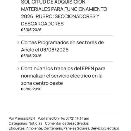
SOLICITUD DE ADQUISICIÓN –
MATERIALES PARA FUNCIONAMIENTO
2026. RUBRO: SECCIONADORES Y
DESCARGADORES
06/08/2026
Cortes Programados en sectores de
Añelo el 08/08/2026
06/08/2026
Continúan los trabajos del EPEN para
normalizar el servicio eléctrico en la
zona centro oeste
06/08/2026
Por
Prensa EPEN
Published On: 14/07/21 11:34 am
en
Categorías:
Noticias
Comentarios desactivados
Se
Etiquetas:
Ambiente
,
Centenario
,
Paneles Solares
,
Servicio Eléctrico