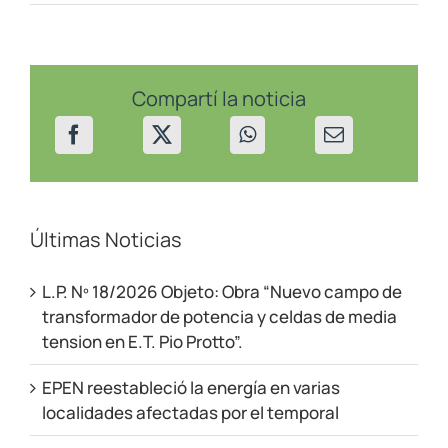
instalan
paneles
solares
en
edificios
de
Compartí la noticia
Centenario
Últimas Noticias
L.P. Nº 18/2026 Objeto: Obra “Nuevo campo de
transformador de potencia y celdas de media
tension en E.T. Pio Protto”.
EPEN reestableció la energía en varias
localidades afectadas por el temporal