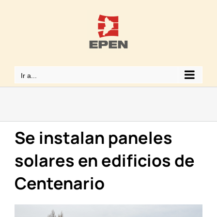
Saltar
al
contenido
Ir a...
Se instalan paneles
solares en edificios de
Centenario