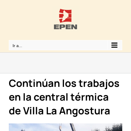
Saltar
al
contenido
Ir a...
Continúan los trabajos
en la central térmica
de Villa La Angostura