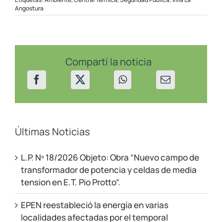
los
Angostura
trabajos
en
la
central
térmica
de
Compartí la noticia
Villa
La
Angostura
Últimas Noticias
L.P. Nº 18/2026 Objeto: Obra “Nuevo campo de
transformador de potencia y celdas de media
tension en E.T. Pio Protto”.
EPEN reestableció la energía en varias
localidades afectadas por el temporal