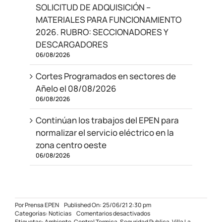
SOLICITUD DE ADQUISICIÓN –
MATERIALES PARA FUNCIONAMIENTO
2026. RUBRO: SECCIONADORES Y
DESCARGADORES
06/08/2026
Cortes Programados en sectores de
Añelo el 08/08/2026
06/08/2026
Continúan los trabajos del EPEN para
normalizar el servicio eléctrico en la
zona centro oeste
06/08/2026
Por
Prensa EPEN
Published On: 25/06/21 2:30 pm
en
Categorías:
Noticias
Comentarios desactivados
Continúan
Etiquetas:
Ambiente
,
Central Termica
,
Seguridad Publica
,
Villa La