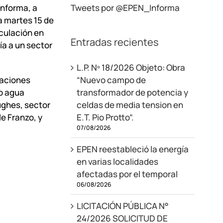
informa, a
Tweets por @EPEN_Informa
ía martes 15 de
nculación en
Entradas recientes
a a un sector
L.P. Nº 18/2026 Objeto: Obra
iaciones
“Nuevo campo de
o agua
transformador de potencia y
ughes, sector
celdas de media tension en
le Franzo, y
E.T. Pio Protto”.
07/08/2026
EPEN reestableció la energía
en varias localidades
afectadas por el temporal
06/08/2026
LICITACIÓN PÚBLICA N°
24/2026 SOLICITUD DE