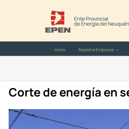
Saltar
al
contenido
Inicio
Nuestra Empresa
Corte de energía en s