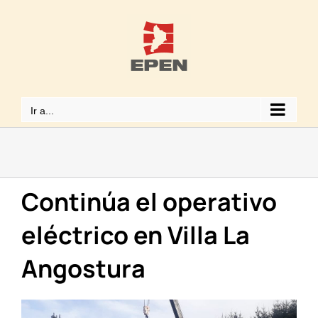
Saltar
al
contenido
Ir a...
Continúa el operativo
eléctrico en Villa La
Angostura