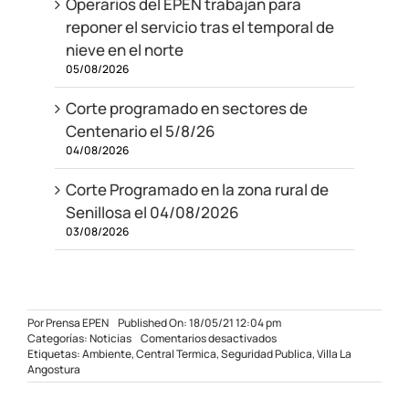
Operarios del EPEN trabajan para
reponer el servicio tras el temporal de
nieve en el norte
05/08/2026
Corte programado en sectores de
Centenario el 5/8/26
04/08/2026
Corte Programado en la zona rural de
Senillosa el 04/08/2026
03/08/2026
Por
Prensa EPEN
Published On: 18/05/21 12:04 pm
en
Categorías:
Noticias
Comentarios desactivados
Continúa
Etiquetas:
Ambiente
,
Central Termica
,
Seguridad Publica
,
Villa La
el
Angostura
operativo
eléctrico